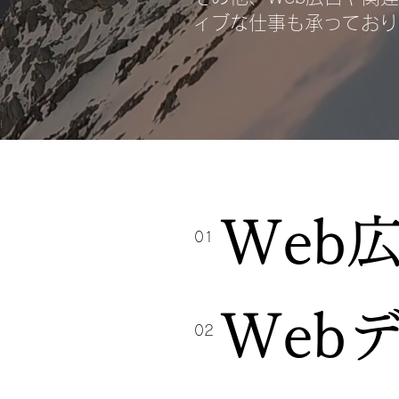
ィブな仕事も承っており
Web
01
Web
02
野