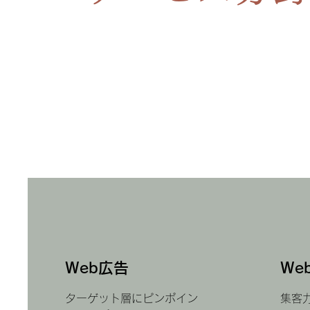
​Web広告
​W
ターゲット層にピンポイン
集客