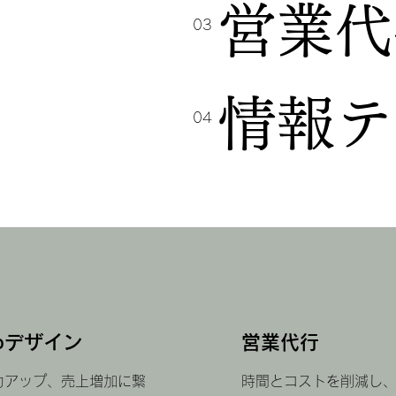
営業代
03
情報テ
04
ebデザイン
​営業代行
力アップ、売上増加に繋
時間とコストを削減し