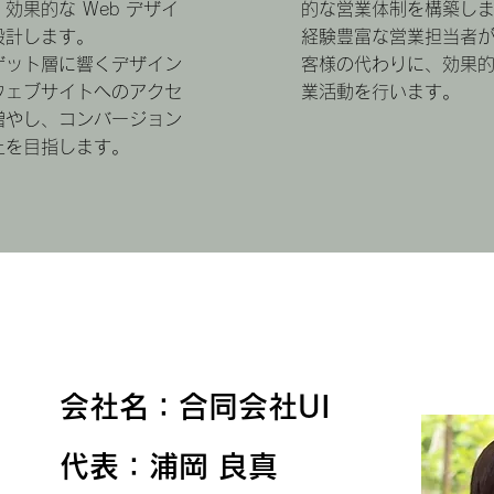
効果的な Web デザイ
的な営業体制を構築し
設計します。
経験豊富な営業担当者
ゲット層に響くデザイン
客様の代わりに、効果
ウェブサイトへのアクセ
業活動を行います。
増やし、コンバージョン
上を目指します。
e
会社名：合同会社UI
代表：​浦岡 良真​