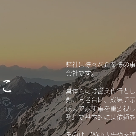
弊社は様々な企業様の事
会社です。
に
具体的には営業代行とし
剣に向き合い、
成果で示
成果で示す事を重要視し
酬』で基本的には依頼を
その他、Web広告や関