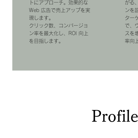
トにアプローチ。効果的な
がる、
Web 広告で売上アップを実
ンを
現します。
ター
クリック数、コンバージョ
で、
ン率を最大化し、ROI 向上
スを
を目指します。
率向
Profil